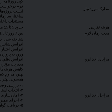
کپی روزنامه ر
فرم درخواست گ
مدارک مورد نیاز
لیست پروژه‌های
ساختار سازمان
مستندات داخلی 
هزینه تقریبی
حدود 5 تا 15 میلیون تومان برای هر گواهی متداول، بیشتر برای IMS و پروژه‌های خاص
مدت زمان لازم
بین 7 روز تا 1.5 ماه، بسته به آمادگی شرکت و نوع گواهی
شناخته شدن در 
افزایش شانس 
افزایش اعتبار ب
ورود به پروژه‌ه
مزایای اخذ ایزو
افزایش نظم، ش
مدیریت مؤثر ر
کاهش هزینه‌های
بهبود مداوم ک
همسویی بهتر با
۱- بررسی وضعیت موجود و ارزیابی اولیه
۲- انتخاب استاندارد متناسب با حوزه فعالیت شرکت
مراحل اخذ ایزو
۳- آماده‌سازی مستندات و طراحی سیستم مدیریتی
۴- اجرای ممیزی داخلی و آماده‌سازی برای ممیزی نهایی
۵- دریافت گواهینامه ایزو از مرجع معتبر