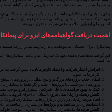
پروژه را به‌صورت سیستماتیک و مستند دنبال می‌کند. این گواهینامه‌ها پس از ب
برای بسیاری از پیمانکاران، داشتن ایزو تنها یک مدرک نیست، بلکه
پیش‌ن
تعهد شرکت به استانداردهای بین‌المللی است. کارفرمایان با مشاهده گواهی
اصلی برای ارزیابی صلاحیت فنی شرکت‌ها قرار می‌دهند.
اهمیت دریافت گواهینامه‌های ایزو برای پیمانکا
پیمانکاران برای دستیابی به موفقیت پایدار نیازمند تمایز از رقبا هستن
این گواهینامه‌ها نشان‌دهنده تعهد یک سازمان به رعایت استانداردهای بی
می‌کنند.
افزایش اعتبار شرکت و اعتماد کارفرمایان
: داشتن گواهینامه ای
کارفرما می‌شود.
امکان جذب پروژه‌های بزرگ‌تر و بین المللی
: در پروژه‌های سطح 
پروژه‌های بین‌المللی یا پروژه‌های نفت و گاز فقط به پیمانکارانی 
کمک به بهبود فرآیندهای داخلی شرکت
: استقرار ایزو موجب مست
کاهش ریسک و ارتقا ایمنی نیروی انسانی
: با اجرای ایزوهایی مانند ISO 45001، خطرات شغلی شناسایی و کنترل شده و سلامت نیروی انسانی در اولویت قرار می‌
ایجاد مزیت رقابتی در بازار
: در بازار رقابتی پیمانکاری، ایزو یک 
اعتمادسازی در مناقصات و پروژه‌ها
: در بسیاری از مناقصات، دا
کاهش هزینه‌ها
: پیاده‌سازی استانداردهای مدیریتی موجب جلوگیر