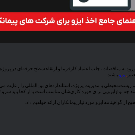
ای ورود به مناقصات، جلب اعتماد کارفرما و ارتقاء سطح حرفه‌ای در پروژ
عتبر
ایزو
باشند.
 زیست‌محیطی یا مدیریت پروژه، استانداردهای بین‌المللی را رعایت می‌
دانند چه نوع ایزویی برای حوزه کاری‌شان مناسب است یا از کجا باید شروع 
 از گواهینامه ایزو مورد نیاز پیمانکاران ارائه خواهیم داد.