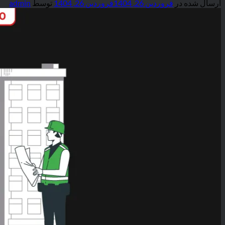
ارسال شده در
فروردین 26, 1404
فروردین 26, 1404
توسط
admin