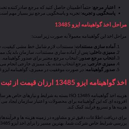
اعتبار مرجع
: حتماً اطمینان حاصل کنید که مرجع صادرکننده تحت اعتبار IAF باشد. این اعتبار به کیفیت و قابلیت اطمینان گواهینامه افزوده و ارزش آن را در بازارهای بی
پاسخگویی و تجربه
: تجربه و پاسخگویی مرجع نیز بسیار مهم است. 
مراحل اخذ گواهینامه ایزو 13485
مراحل اخذ این گواهینامه معمولاً به صورت زیر است:
آماده سازی مستندات
: مستندات لازم شامل خط مشی کیفیت، فر
ممیزی داخلی
: پس از آماده سازی مستندات، سازمان باید یک ممیزی
انتخاب مرجع صدور
: انتخاب مرجع معتبر برای صدور گواهینامه.
ممیزی خارجی
: مرجع انتخاب شده، یک ممیزی خارجی انجام می دهد ت
صدور گواهینامه
: در صورت موفقیت در ممیزی، گواهینامه ایزو 13485 صادر خواهد شد.
اخذ گواهینامه ایزو 13485 ارزان قیمت از ثبت ایزو
هزینه اخذ گواهینامه ISO 13485 بسته به شرا
افزوده ای که این گواهینامه برای محصولات و اعتبار سازمان ایجاد می ک
هزینه ها و تسریع فرآیند کمک کند.
برای دریافت اطلاعات دقیق تر و مشاوره در زمینه هزینه ها و فرآیندهای
بررسی شرایط خاص شرکت شما، بهترین مسیر را برای اخذ ایزو 13485 پیشنهاد دهند.