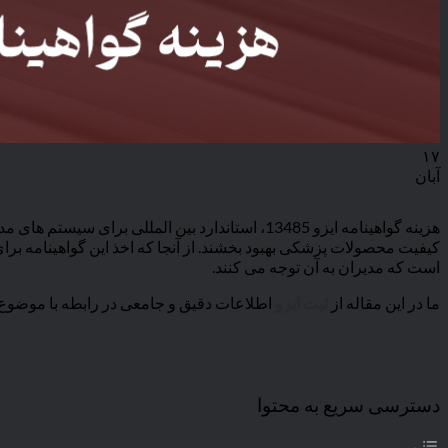
۱۷
آبان
هزینه گواهینامه ایزو 13485، استاندارد بین الم
کیفیت محصولات پزشکی بهبود بخشند. از آنجا که اخذ این گواهینامه بر
است که مدیران به آن توجه می کنند.
ما در این مقاله از
ثبت ایزو
اطلاعات دقیق و جامعی در رابطه با موضوع
دسترسی سریع به محتوا