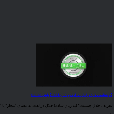
گواهینامه حلال؛ مراحل، مدارک و شرایط اخذ گواهی HALAL
تعریف حلال چیست؟ (به زبان ساده) حلال در لغت به معنای “مجاز” یا “مب