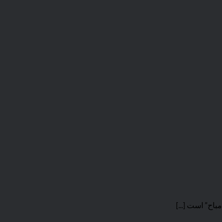
اح” است [...]